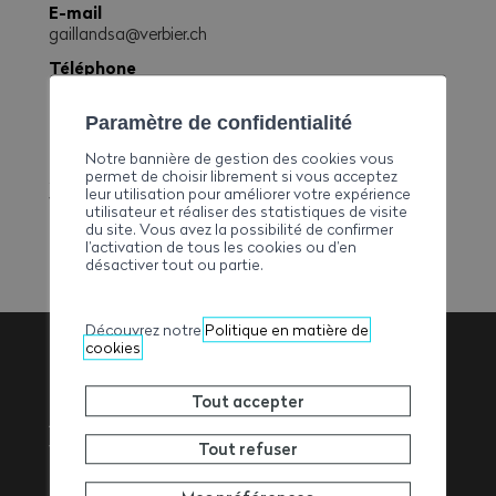
E-mail
gaillandsa@verbier.ch
Téléphone
+41277771710
Fax
Paramètre de confidentialité
+41277771719
Notre bannière de gestion des cookies vous
permet de choisir librement si vous acceptez
Site web
leur utilisation pour améliorer votre expérience
www.gaillandsa.ch
utilisateur et réaliser des statistiques de visite
du site. Vous avez la possibilité de confirmer
l’activation de tous les cookies ou d’en
désactiver tout ou partie.
Découvrez notre
Politique en matière de
cookies
Association
Tout accepter
Valaisanne des
Tout refuser