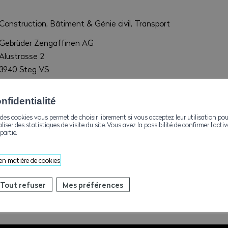
Construction, Bâtiment & Génie civil, Transport
Gebrüder Zengaffinen AG
Alustrasse 2
3940 Steg VS
hrm@zengaffinenag.ch
fidentialité
+41279336100
des cookies vous permet de choisir librement si vous acceptez leur utilisation pou
aliser des statistiques de visite du site. Vous avez la possibilité de confirmer l’act
+41279336109
partie.
www.zengaffinenag.ch
 en matière de cookies
Tout refuser
Mes préférences