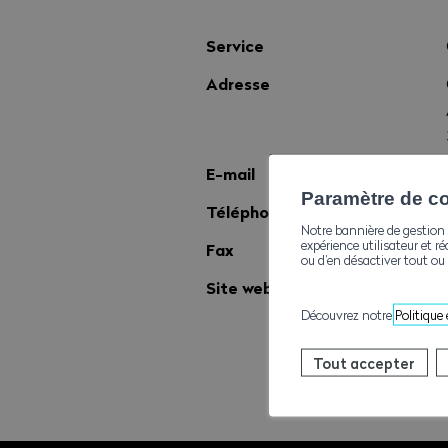
Service
Adresse
E-mail
Paramètre de con
Téléphone
Notre bannière de gestion 
expérience utilisateur et ré
Fax
ou d’en désactiver tout ou 
Site web
Découvrez notre
Politique
Tout accepter