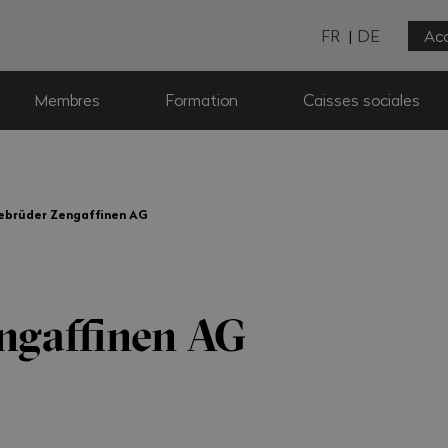
FR
DE
Acc
Membres
Formation
Caisses sociales
ebrüder Zengaffinen AG
ngaffinen AG