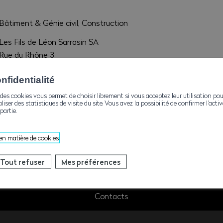
Bâtiment & Génie civil, Construction
Les Fils de Léon Sarrasin SA
Rue du Rhône 3
1920 Martigny
fidentialité
info@sarrabat.ch
des cookies vous permet de choisir librement si vous acceptez leur utilisation pou
aliser des statistiques de visite du site. Vous avez la possibilité de confirmer l’act
+41277222350
partie.
 en matière de cookies
Tout refuser
Mes préférences
Contacts