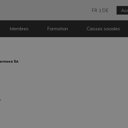
FR
DE
Acc
Membres
Formation
Caisses sociales
armosa SA
A