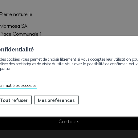
Pierre naturelle
Marmosa SA
Place Communale 1
1895 Vionnaz
fidentialité
contact@marmosa.ch
des cookies vous permet de choisir librement si vous acceptez leur utilisation pou
aliser des statistiques de visite du site. Vous avez la possibilité de confirmer l’act
+41223380720
partie.
 en matière de cookies
Tout refuser
Mes préférences
Contacts