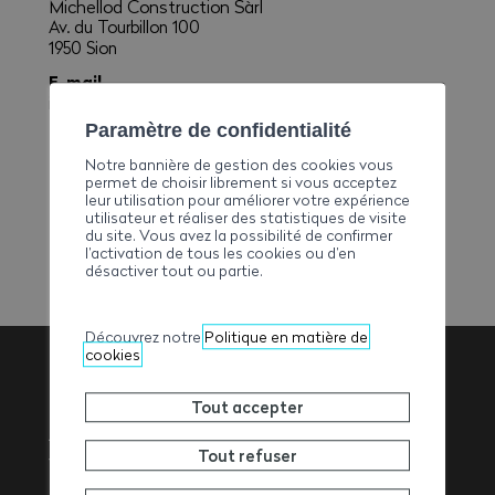
Michellod Construction Sàrl
Av. du Tourbillon 100
1950 Sion
E-mail
info@michellodconstruction.ch
Paramètre de confidentialité
Téléphone
+41273290938
Notre bannière de gestion des cookies vous
permet de choisir librement si vous acceptez
Fax
leur utilisation pour améliorer votre expérience
+41273290933
utilisateur et réaliser des statistiques de visite
du site. Vous avez la possibilité de confirmer
l’activation de tous les cookies ou d’en
désactiver tout ou partie.
Découvrez notre
Politique en matière de
cookies
Tout accepter
Association
Tout refuser
Valaisanne des