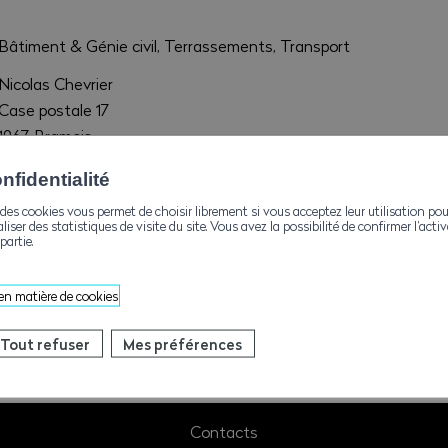
Bâtiment & Génie civil, Terrassements, Transport
Nicolas Chevrier
Case postale 17
1967 Bramois
info@chevrier-n.ch
fidentialité
+41272036318
des cookies vous permet de choisir librement si vous acceptez leur utilisation pou
aliser des statistiques de visite du site. Vous avez la possibilité de confirmer l’act
partie.
+41272036365
 en matière de cookies
Tout refuser
Mes préférences
Contacts