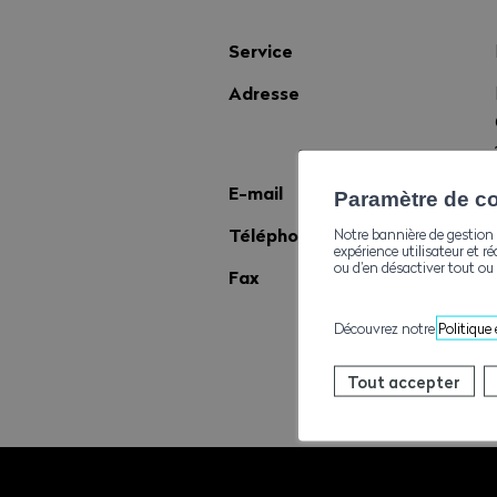
Service
Adresse
E-mail
Paramètre de con
Téléphone
Notre bannière de gestion 
expérience utilisateur et ré
ou d’en désactiver tout ou 
Fax
Découvrez notre
Politique
Tout accepter