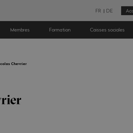
FR
DE
Acc
Membres
Formation
Caisses sociales
colas Chevrier
rier