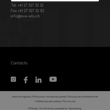
Tél. +41 27 327 32 32
Fax +41 27 327 32 82
info@ave-wbv.ch
Contacts
Mentions légales
Politique en matière de cookies
Politique de confidentialité
Préférences des cookies
Plan du site
© Photos : Olivier Maire |
powered by
/
boomerang