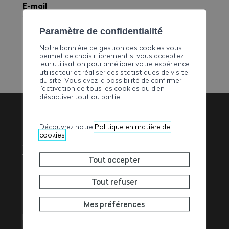
E-mail
admin-secretariat@pbonvinsa.ch
Téléphone
Paramètre de confidentialité
+41274835452
Notre bannière de gestion des cookies vous
permet de choisir librement si vous acceptez
leur utilisation pour améliorer votre expérience
utilisateur et réaliser des statistiques de visite
du site. Vous avez la possibilité de confirmer
l’activation de tous les cookies ou d’en
désactiver tout ou partie.
Découvrez notre
Politique en matière de
Association
cookies
Valaisanne des
Tout accepter
Entrepreneurs
Tout refuser
Mes préférences
Rue de l’Avenir 11
1950
Sion