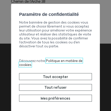
Chemin de l'Arche 38
1870 Monthey
E-mail
Paramètre de confidentialité
pauloterrassement@hotmail.com
Notre bannière de gestion des cookies vous
permet de choisir librement si vous acceptez
leur utilisation pour améliorer votre expérience
utilisateur et réaliser des statistiques de visite
du site. Vous avez la possibilité de confirmer
l’activation de tous les cookies ou d’en
désactiver tout ou partie.
Découvrez notre
Politique en matière de
Association
cookies
Valaisanne des
Tout accepter
Entrepreneurs
Tout refuser
Mes préférences
Rue de l’Avenir 11
1950
Sion