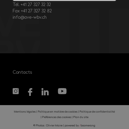
Tél. +41 27 327 32 32
Fax +41 27 327 32 82
info@ave-wbv.ch
Contacts
Mentions légales
Politique en matière de cookies
Politique de confidentialité
Préférences des cookies
Plan du site
© Photos : Olivier Maire |
powered by
/
boomerang