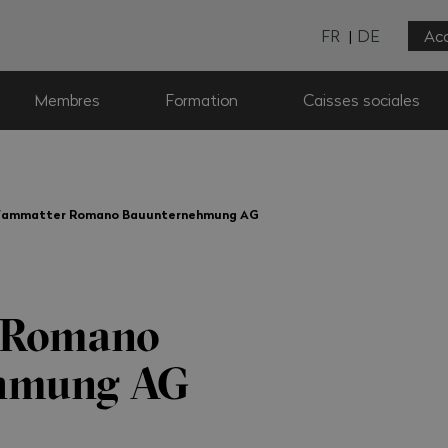
FR
DE
Acc
Membres
Formation
Caisses sociales
fammatter Romano Bauunternehmung AG
 Romano
hmung AG