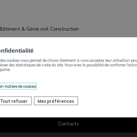
Bâtiment & Génie civil, Construction
Pfammatter Romano Bauunternehmung AG
c/o Romano Pfammatter Weingartenstrasse 48b
fidentialité
3904 Naters
des cookies vous permet de choisir librement si vous acceptez leur utilisation pou
aliser des statistiques de visite du site. Vous avez la possibilité de confirmer l’act
romanopf@bluewin.ch
partie.
 en matière de cookies
Tout refuser
Mes préférences
Contacts