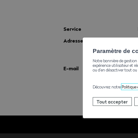
Service
Adresse
Paramètre de con
Notre bannière de gestion 
expérience utilisateur et ré
E-mail
ou d’en désactiver tout ou 
Découvrez notre
Politique
Tout accepter