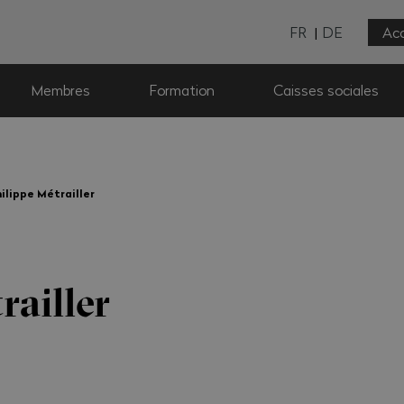
FR
DE
Acc
Membres
Formation
Caisses sociales
ilippe Métrailler
railler