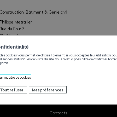
Construction, Bâtiment & Génie civil
Philippe Métrailler
Rue du Four 7
1983 Evolène
philippe_metrailler@bluewin.ch
fidentialité
+41272831363
des cookies vous permet de choisir librement si vous acceptez leur utilisation pou
aliser des statistiques de visite du site. Vous avez la possibilité de confirmer l’act
partie.
+41272833556
 en matière de cookies
Tout refuser
Mes préférences
Contacts