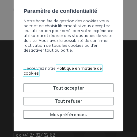
E-mail
romal@netplus.ch
Paramètre de confidentialité
Notre bannière de gestion des cookies vous
permet de choisir librement si vous acceptez
leur utilisation pour améliorer votre expérience
utilisateur et réaliser des statistiques de visite
du site. Vous avez la possibilité de confirmer
l’activation de tous les cookies ou d’en
désactiver tout ou partie.
Association
Découvrez notre
Politique en matière de
cookies
Valaisanne des
Tout accepter
Entrepreneurs
Tout refuser
Mes préférences
Rue de l’Avenir 11
1950
Sion
Tél. +41 27 327 32 32
Fax +41 27 327 32 82