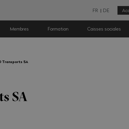
FR
DE
Acc
Membres
Formation
Caisses sociales
D Transports SA
ts SA