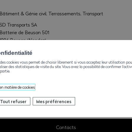
Bâtiment & Génie civil, Terrassements, Transport
SD Transports SA
Batterie de Beuson 501
1996 Beuson (Nendaz)
sdeleze@bluewin.ch
fidentialité
+41793745591
des cookies vous permet de choisir librement si vous acceptez leur utilisation pou
aliser des statistiques de visite du site. Vous avez la possibilité de confirmer l’act
partie.
+41272883182
 en matière de cookies
Tout refuser
Mes préférences
Contacts