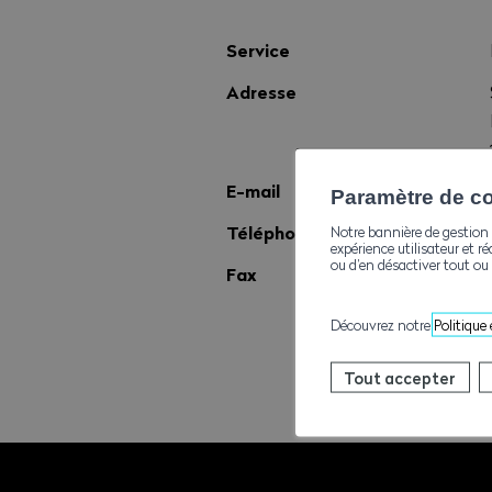
Service
Adresse
E-mail
Paramètre de con
Téléphone
Notre bannière de gestion 
expérience utilisateur et ré
ou d’en désactiver tout ou 
Fax
Découvrez notre
Politique
Tout accepter