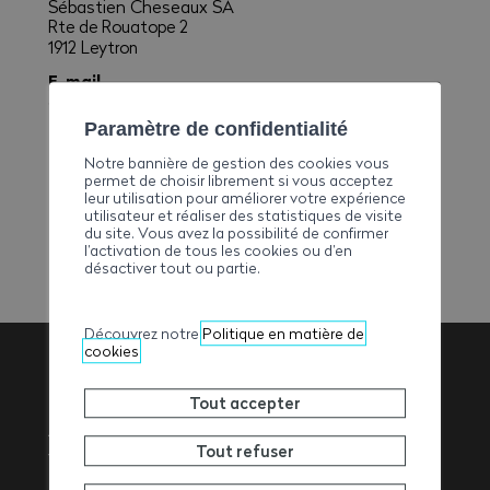
Sébastien Cheseaux SA
Rte de Rouatope 2
1912 Leytron
E-mail
admin@cheseaux-sa.ch
Paramètre de confidentialité
Téléphone
+41273063776
Notre bannière de gestion des cookies vous
permet de choisir librement si vous acceptez
Fax
leur utilisation pour améliorer votre expérience
+41273063778
utilisateur et réaliser des statistiques de visite
du site. Vous avez la possibilité de confirmer
l’activation de tous les cookies ou d’en
désactiver tout ou partie.
Découvrez notre
Politique en matière de
cookies
Tout accepter
Association
Tout refuser
Valaisanne des