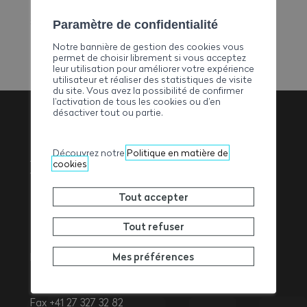
E-mail
straffler@bluewin.ch
Paramètre de confidentialité
Notre bannière de gestion des cookies vous
permet de choisir librement si vous acceptez
leur utilisation pour améliorer votre expérience
utilisateur et réaliser des statistiques de visite
du site. Vous avez la possibilité de confirmer
l’activation de tous les cookies ou d’en
désactiver tout ou partie.
Association
Découvrez notre
Politique en matière de
cookies
Valaisanne des
Tout accepter
Entrepreneurs
Tout refuser
Mes préférences
Rue de l’Avenir 11
1950
Sion
Tél. +41 27 327 32 32
Fax +41 27 327 32 82