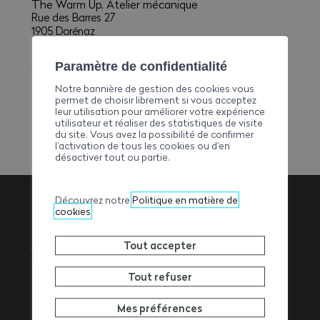
The Warm Up, Atelier mécanique
Rue des Barres 27
1905 Dorénaz
E-mail
Paramètre de confidentialité
r.terrassement@netplus.ch
Fax
Notre bannière de gestion des cookies vous
permet de choisir librement si vous acceptez
+41275658308
leur utilisation pour améliorer votre expérience
utilisateur et réaliser des statistiques de visite
du site. Vous avez la possibilité de confirmer
l’activation de tous les cookies ou d’en
désactiver tout ou partie.
Découvrez notre
Politique en matière de
cookies
Association
Tout accepter
Valaisanne des
Tout refuser
Entrepreneurs
Mes préférences