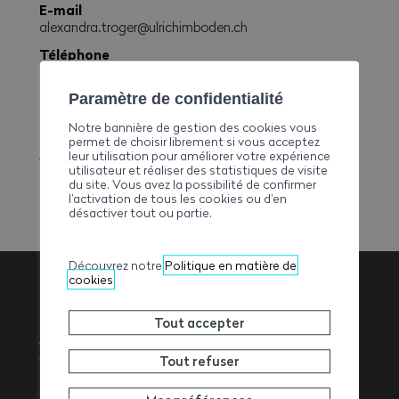
E-mail
alexandra.troger@ulrichimboden.ch
Téléphone
+41279484000
Fax
Paramètre de confidentialité
+41279484001
Notre bannière de gestion des cookies vous
permet de choisir librement si vous acceptez
Site web
leur utilisation pour améliorer votre expérience
www.ulrichimboden.ch
utilisateur et réaliser des statistiques de visite
du site. Vous avez la possibilité de confirmer
l’activation de tous les cookies ou d’en
désactiver tout ou partie.
Découvrez notre
Politique en matière de
cookies
Association
Tout accepter
Valaisanne des
Tout refuser