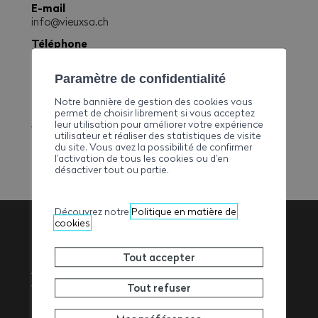
E-mail
info@vieuxsa.ch
Téléphone
+41244773486
Fax
Paramètre de confidentialité
+41244773486
Notre bannière de gestion des cookies vous
permet de choisir librement si vous acceptez
Site web
leur utilisation pour améliorer votre expérience
www.vieuxsa.ch
utilisateur et réaliser des statistiques de visite
du site. Vous avez la possibilité de confirmer
l’activation de tous les cookies ou d’en
désactiver tout ou partie.
Découvrez notre
Politique en matière de
cookies
Association
Tout accepter
Valaisanne des
Tout refuser