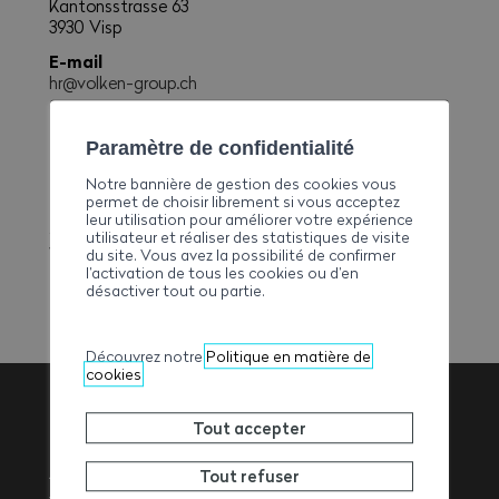
Kantonsstrasse 63
3930 Visp
E-mail
hr@volken-group.ch
Téléphone
+41279480548
Paramètre de confidentialité
Fax
Notre bannière de gestion des cookies vous
+41279480510
permet de choisir librement si vous acceptez
leur utilisation pour améliorer votre expérience
Site web
utilisateur et réaliser des statistiques de visite
www.walpen-ag.ch
du site. Vous avez la possibilité de confirmer
l’activation de tous les cookies ou d’en
désactiver tout ou partie.
Découvrez notre
Politique en matière de
cookies
Tout accepter
Association
Tout refuser