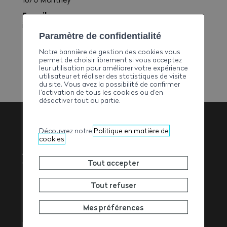
E-mail
info@weibelag.com
Paramètre de confidentialité
Téléphone
+41319905358
Notre bannière de gestion des cookies vous
permet de choisir librement si vous acceptez
leur utilisation pour améliorer votre expérience
utilisateur et réaliser des statistiques de visite
du site. Vous avez la possibilité de confirmer
l’activation de tous les cookies ou d’en
désactiver tout ou partie.
Découvrez notre
Politique en matière de
cookies
Association
Valaisanne des
Tout accepter
Entrepreneurs
Tout refuser
Mes préférences
Rue de l’Avenir 11