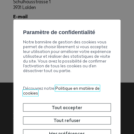
Schulhausstrasse 1
3931 Lalden
E-mail
b.zeiter@bluewin.ch
Téléphone
Paramètre de confidentialité
+41279465206
Notre bannière de gestion des cookies vous
Fax
permet de choisir librement si vous acceptez
leur utilisation pour améliorer votre expérience
+41279467460
utilisateur et réaliser des statistiques de visite
du site. Vous avez la possibilité de confirmer
l’activation de tous les cookies ou d’en
désactiver tout ou partie.
Découvrez notre
Politique en matière de
cookies
Association
Tout accepter
Valaisanne des
Tout refuser
Mes préférences