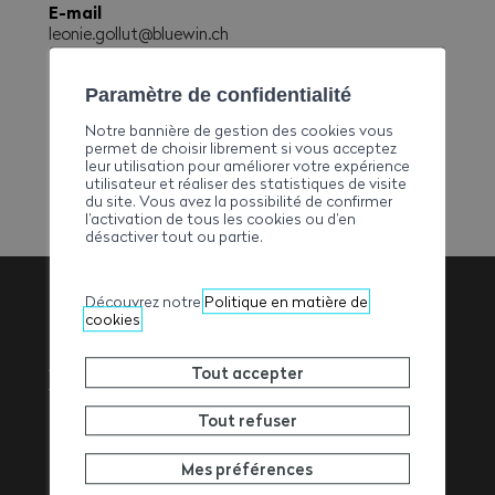
E-mail
leonie.gollut@bluewin.ch
Téléphone
+41273951108 - +41794068079
Paramètre de confidentialité
Fax
Notre bannière de gestion des cookies vous
+41273951108
permet de choisir librement si vous acceptez
leur utilisation pour améliorer votre expérience
utilisateur et réaliser des statistiques de visite
du site. Vous avez la possibilité de confirmer
l’activation de tous les cookies ou d’en
désactiver tout ou partie.
Découvrez notre
Politique en matière de
cookies
Association
Tout accepter
Valaisanne des
Tout refuser
Entrepreneurs
Mes préférences