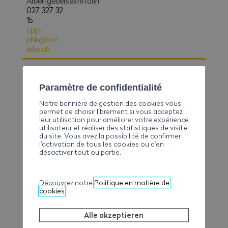
Arbeitgebersekretärin
027 327 32
15
cpp-
pbk@ave-
wbv.ch
Paramètre de confidentialité
Notre bannière de gestion des cookies vous
permet de choisir librement si vous acceptez
leur utilisation pour améliorer votre expérience
utilisateur et réaliser des statistiques de visite
du site. Vous avez la possibilité de confirmer
l’activation de tous les cookies ou d’en
désactiver tout ou partie.
Découvrez notre
Politique en matière de
Paola
cookies
Campanile
Arbeitgebersekretärin
Alle akzeptieren
027 327 32
77