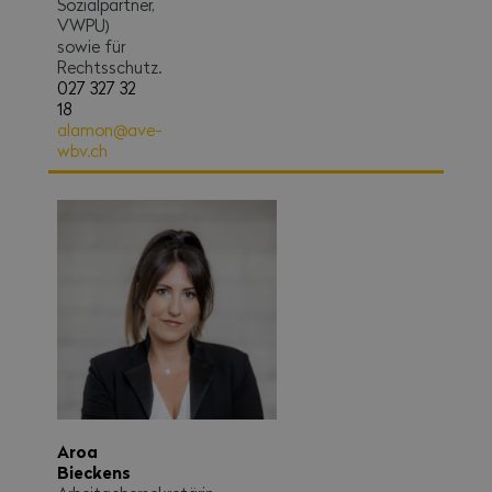
Sozialpartner,
VWPU)
sowie für
Rechtsschutz.
027 327 32
18
alamon@ave-
wbv.ch
Aroa
Bieckens