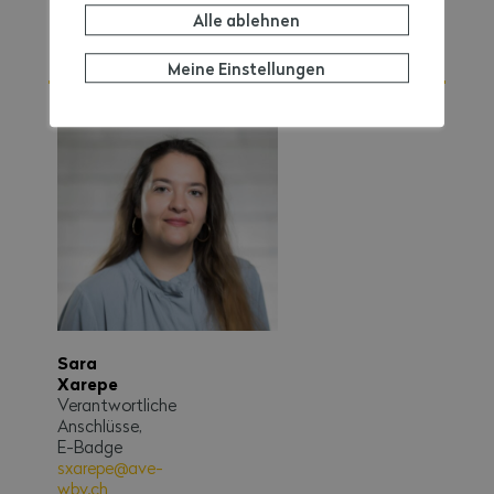
cpp-
Alle ablehnen
pbk@ave-
wbv.ch
Meine Einstellungen
Sara
Xarepe
Verantwortliche
Anschlüsse,
E-Badge
sxarepe@ave-
wbv.ch