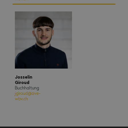
Josselin
Giroud
Buchhaltung
jgiroud@ave-
wbv.ch