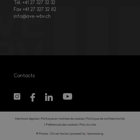
Tél. +41 27 327 32 32
Fax +41 27 327 32 82
info@ave-wbv.ch
Contacts
Mentions légales
Politique en matière de cookies
Politique de confidentialité
Préférences des cookies
Plan du site
© Photos : Olivier Maire |
powered by
/
boomerang