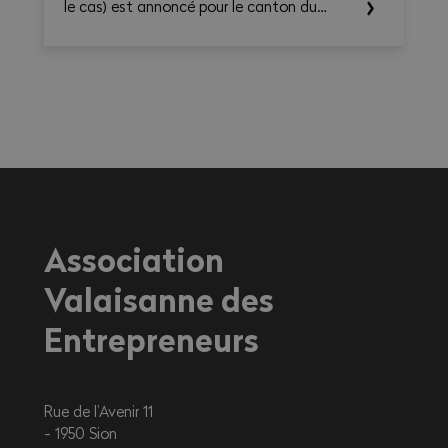
le cas) est annoncé pour le canton du
Valais. Les températures élevées prévues au
cours des prochains jours sont susceptibles
d’entraîner des conséquences importantes
sur la santé, en particulier pour les
travailleurs exerçant une activité à
l'extérieur ou dans des environnements
fortement exposés à la chaleur.
Association
Valaisanne des
Entrepreneurs
Rue de l’Avenir 11
1950
Sion