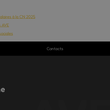
laires à la CN 2025
s AVE
ociales
Contacts
ne