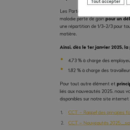
Tout accepter
Les Partenaires sociaux ont été co
pour un dél
maladie perte de gain
une répartition de 1/3-2/3 pour t
matière.
Ainsi, dès le 1er janvier 2025, 
4.73 % à charge des employeu
1.82 % à charge des travailleu
princ
Pour tout autre élément et
liés aux nouveautés 2025, nous vo
disponibles sur notre site internet
CCT – Rappel des principes f
CCT – Nouveautés 2025_sal