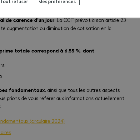
Tout refuser
Mes préférences
ntraints de relever de 1.25 % le taux de l’assurance
ai de carence d’un jour
. La CCT prévoit à son article 23
oute augmentation ou diminution de cotisation en la
la prime totale correspond à 6.55 %, dont
rs
rs
ipes fondamentaux
, ainsi que tous les autres aspects
us prions de vous référer aux informations actuellement
 :
ondamentaux (circulaire 2024)
aires