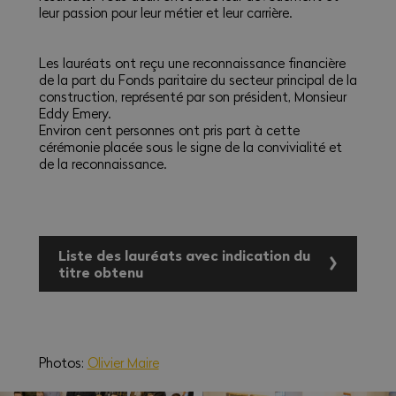
leur passion pour leur métier et leur carrière.
Les lauréats ont reçu une reconnaissance financière
de la part du Fonds paritaire du secteur principal de la
construction, représenté par son président, Monsieur
Eddy Emery.
Environ cent personnes ont pris part à cette
cérémonie placée sous le signe de la convivialité et
de la reconnaissance.
Liste des lauréats avec indication du
titre obtenu
Mathieu Dubuis, Maçons CFC
Nicolò Mancuso, Maçons CFC
Photos:
Olivier Maire
Andrea Sala, Maçons CFC
Cedric Schaller, Maçons CFC