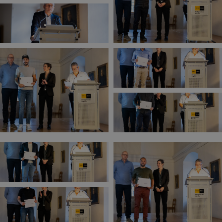
Tiago Miguel Caria Soares, Contremaître
construction avec brevet fédéral
Maxime Voirol, Contremaître construction
avec brevet fédéral
Steve Michellod, Conducteur de travaux
ES
François Moulin, Conducteur de travaux ES
Teikimoeatua Vieux, Conducteur de
travaux ES
Axel Roserens, Conducteur de travaux ES
Dominic Locher, Conducteur de travaux ES
Robin Pfaffen, Conducteur de travaux ES
Thomas Imhof, Conducteur de travaux ES
Gian Luca Fux, Conducteur de travaux ES
Daniel Briw, Conducteur de travaux ES