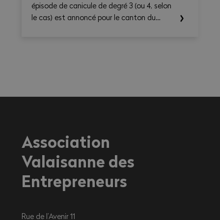
épisode de canicule de degré 3 (ou 4, selon
le cas) est annoncé pour le canton du
Valais. Les températures élevées prévues au
cours des prochains jours sont susceptibles
d’entraîner des conséquences importantes
sur la santé, en particulier pour les
travailleurs exerçant une activité à
l'extérieur ou dans des environnements
fortement exposés à la chaleur.
Association
Valaisanne des
Entrepreneurs
Rue de l’Avenir 11