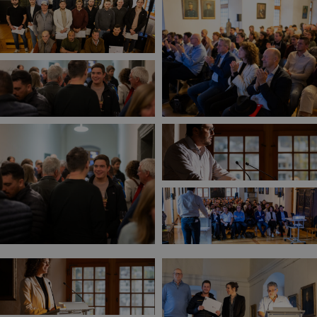
Aaron Steiner, Maçons CFC
Christophe Gougat, Constructeur de
route CFC
Antoine Dierckx, Maçons CFC selon Art.32
Fabrizio Pagano, Maçons CFC selon Art.32
Christopher Savioz, Maçons CFC selon
Art.32
Stéphane Gillioz, Chef d’équipe
construction avec brevet fédéral
Yannik Grand, Chef d’équipe construction
avec brevet fédéral
Martin Ritz, Chef d’équipe construction
avec brevet fédéral
Danic Ruppen, Chef d’équipe construction
avec brevet fédéral
Hannes Biner, Contremaître construction
avec brevet fédéral
Samuel Brunner, Contremaître
construction avec brevet fédéral