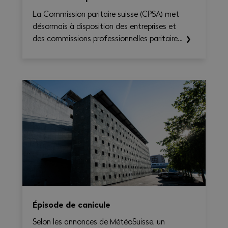
La Commission paritaire suisse (CPSA) met
désormais à disposition des entreprises et
des commissions professionnelles paritaires
le CN Time-Check, un outil destiné à
faciliter l'application de la Convention
nationale 2026–2031. Il permet de calculer
le temps de travail, les heures
supplémentaires, le temps de déplacement
et les éventuels suppléments sur une base
hebdomadaire, tout en générant une
synthèse claire et exportable en PDF.
Épisode de canicule
Selon les annonces de MétéoSuisse, un