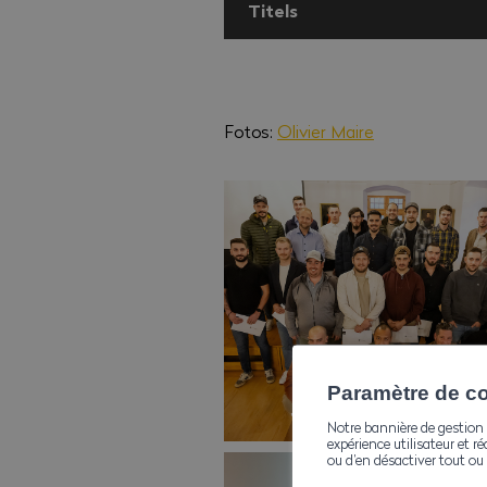
Titels
Mathieu Dubuis, Maurer E
Nicolò Mancuso, Maurer E
Fotos:
Olivier Maire
Andrea Sala, Maurer EFZ
Cedric Schaller, Maurer EF
Aaron Steiner, Maurer EFZ
Christophe Gougat, Stras
Antoine Dierckx, Maurer E
Fabrizio Pagano, Maurer E
Christopher Savioz, Maure
Paramètre de con
Stéphane Gillioz, Bauvorar
Notre bannière de gestion 
expérience utilisateur et ré
Yannik Grand, Bauvorarbei
ou d’en désactiver tout ou 
Martin Ritz, Bauvorarbeite