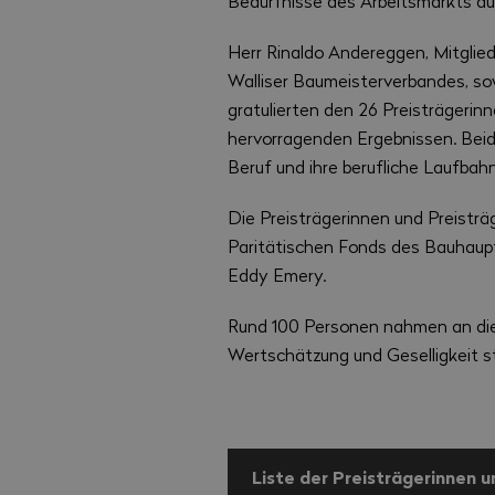
Bedürfnisse des Arbeitsmarkts aus
Herr Rinaldo Andereggen, Mitglie
Walliser Baumeisterverbandes, s
gratulierten den 26 Preisträgerinn
hervorragenden Ergebnissen. Beide
Beruf und ihre berufliche Laufbahn
Die Preisträgerinnen und Preisträ
Paritätischen Fonds des Bauhaup
Eddy Emery.
Rund 100 Personen nahmen an dies
Wertschätzung und Geselligkeit s
Liste der Preisträgerinnen 