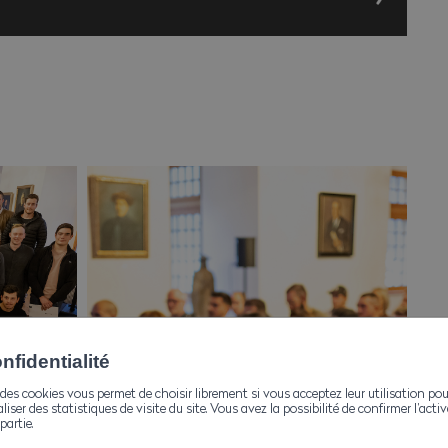
FZ
FZ
Z
senbauer EFZ
FZ gemäss Art. 32
FZ gemäss Art. 32
r EFZ gemäss Art. 32
fidentialité
beiter mit eidg. Fachausweis
des cookies vous permet de choisir librement si vous acceptez leur utilisation pou
aliser des statistiques de visite du site. Vous avez la possibilité de confirmer l’act
ter mit eidg. Fachausweis
partie.
r mit eidg. Fachausweis