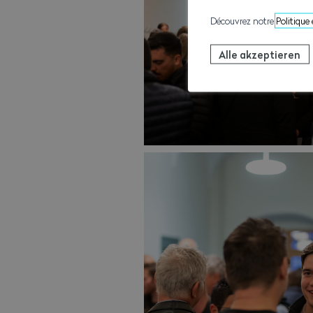
Danic Ruppen, Bauvorarbei
Découvrez notre
Politique
Hannes Biner, Baupolier mi
Alle akzeptieren
Samuel Brunner, Baupolier 
Tiago Miguel Caria Soares,
Maxime Voirol, Baupolier m
Steve Michellod, Bauführe
François Moulin, Bauführe
Teikimoeatua Vieux, Baufü
Axel Roserens, Bauführer 
Dominic Locher, Bauführer
Robin Pfaffen, Bauführer 
Thomas Imhof, Bauführer
Gian Luca Fux, Bauführer 