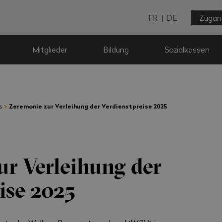
FR
DE
Zugan
Mitglieder
Bildung
Sozialkassen
›
s
Zeremonie zur Verleihung der Verdienstpreise 2025
ur Verleihung der
ise 2025