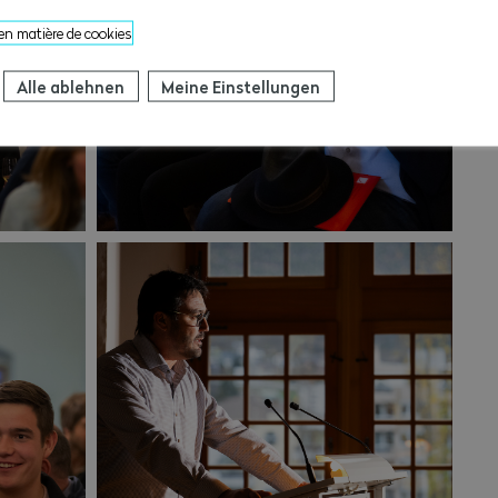
ter mit eidg. Fachausweis
 en matière de cookies
t eidg. Fachausweis
Alle ablehnen
Meine Einstellungen
mit eidg. Fachausweis
 Baupolier mit eidg. Fachausweis
it eidg. Fachausweis
r HF
r HF
hrer HF
HF
 HF
HF
 HF
HF