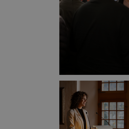
Daniel Briw, Bauführer HF