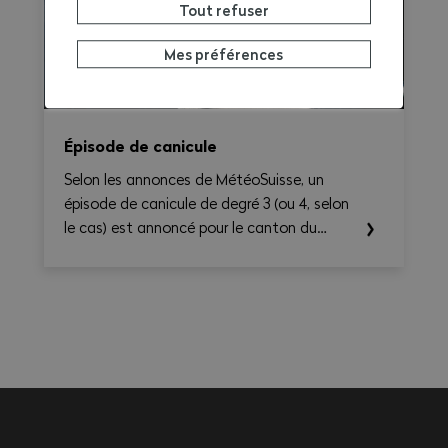
Tout refuser
synthèse claire et exportable en PDF.
Mes préférences
Épisode de canicule
Selon les annonces de MétéoSuisse, un
épisode de canicule de degré 3 (ou 4, selon
le cas) est annoncé pour le canton du
Valais. Les températures élevées prévues au
cours des prochains jours sont susceptibles
d’entraîner des conséquences importantes
sur la santé, en particulier pour les
travailleurs exerçant une activité à
l'extérieur ou dans des environnements
fortement exposés à la chaleur.