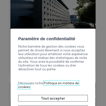
Convention Nationale : le CN Time-
Paramètre de confidentialité
Check est disponible
Notre bannière de gestion des cookies vous
permet de choisir librement si vous acceptez
La Commission paritaire suisse (CPSA) met
leur utilisation pour améliorer votre expérience
désormais à disposition des entreprises et
utilisateur et réaliser des statistiques de visite
du site. Vous avez la possibilité de confirmer
des commissions professionnelles paritaires
l’activation de tous les cookies ou d’en
le CN Time-Check, un outil destiné à
désactiver tout ou partie.
faciliter l'application de la Convention
nationale 2026–2031. Il permet de calculer
Découvrez notre
Politique en matière de
le temps de travail, les heures
cookies
supplémentaires, le temps de déplacement
et les éventuels suppléments sur une base
Tout accepter
hebdomadaire, tout en générant une