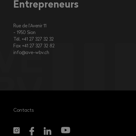
Entrepreneurs
Qasimi Ibrar
Saint-Léonard
Constantin Bau AG,
Salgesch
Rue de l’Avenir 11
1950
Sion
Reynard Samuel Pierre Marie
Tél. +41 27 327 32 32
Bramois
Fax +41 27 327 32 82
Melly Construction SA,
info@ave-wbv.ch
Chalais
Schmitt Antoine Léon-
Marie Pierre
Riddes
Maçonnerie de la Lienne SA,
Uvrier
Sendra Franqueza Francisco
Javier
Contacts
Praz-de-Fort
David Sarrasin, Orsières
Weber Jordan