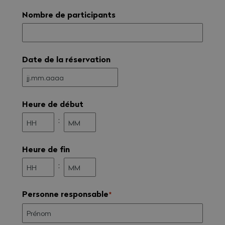
Nombre de participants
Date de la réservation
JJ
.
MM
Heure de début
.
AAAA
:
Heures
Minutes
Heure de fin
:
Heures
Minutes
Personne responsable
*