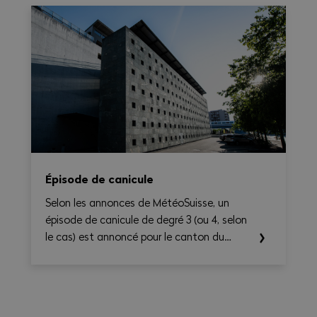
le temps de travail, les heures
supplémentaires, le temps de déplacement
et les éventuels suppléments sur une base
hebdomadaire, tout en générant une
synthèse claire et exportable en PDF.
Épisode de canicule
Selon les annonces de MétéoSuisse, un
épisode de canicule de degré 3 (ou 4, selon
le cas) est annoncé pour le canton du
Valais. Les températures élevées prévues au
cours des prochains jours sont susceptibles
d’entraîner des conséquences importantes
sur la santé, en particulier pour les