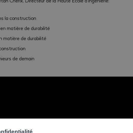
tan Cherix, Directeur de la Haute Ecole d'Ingénierie:
ns la construction
en matière de durabilité
n matière de durabilité
 construction
nieurs de demain
fidentialité