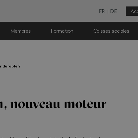
FR
DE
Acc
Membres
Formation
Caisses sociales
 durable ?
n, nouveau moteur