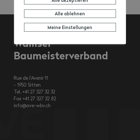
Alle akzeptieren
Alle ablehnen
Meine Einstellungen
Walliser
Baumeisterverband
Rue de l’Avenir 11
1950
Sitten
Tel. +41 27 327 32 32
Fax +41 27 327 32 82
info@ave-wbv.ch