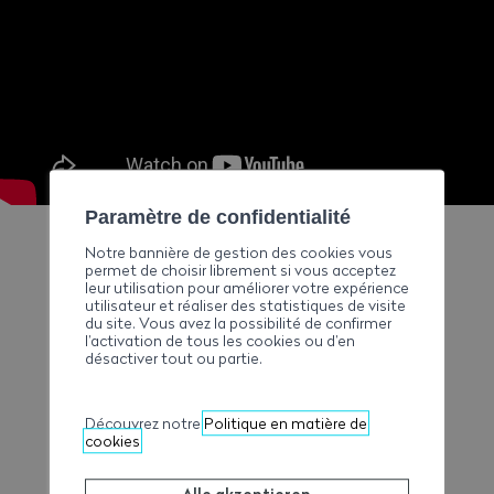
Paramètre de confidentialité
Seinen Blick auf die Nachhaltigkeit in der
Notre bannière de gestion des cookies vous
Baubranche
permet de choisir librement si vous acceptez
Die Stärken der Baubranche im Hinblick auf
leur utilisation pour améliorer votre expérience
utilisateur et réaliser des statistiques de visite
Nachhaltigkeit
du site. Vous avez la possibilité de confirmer
Die Herausforderungen der Baubranche im
l’activation de tous les cookies ou d’en
Hinblick auf Nachhaltigkeit
désactiver tout ou partie.
Die Rolle des Staates in der Baubranche
Die Ingenieure von Morgen sensibilisieren
Découvrez notre
Politique en matière de
cookies
Einsparungen durch Nachhaltigkeit