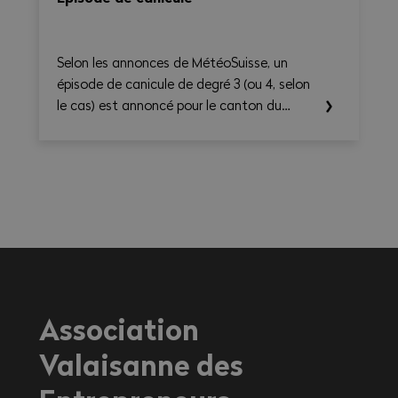
Selon les annonces de MétéoSuisse, un
épisode de canicule de degré 3 (ou 4, selon
le cas) est annoncé pour le canton du
Valais. Les températures élevées prévues au
cours des prochains jours sont susceptibles
d’entraîner des conséquences importantes
sur la santé, en particulier pour les
travailleurs exerçant une activité à
l'extérieur ou dans des environnements
fortement exposés à la chaleur.
Association
Valaisanne des