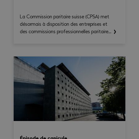
La Commission paritaire suisse (CPSA) met
désormais à disposition des entreprises et
des commissions professionnelles paritaires
le CN Time-Check, un outil destiné à
faciliter l'application de la Convention
nationale 2026–2031. Il permet de calculer
le temps de travail, les heures
supplémentaires, le temps de déplacement
et les éventuels suppléments sur une base
hebdomadaire, tout en générant une
synthèse claire et exportable en PDF.
Épisode de canicule