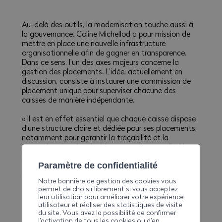
Au-delà des outils, la modernisation touche aussi à
la gouvernance. Coline Michellod a pour mission de
mettre en place une nouvelle infrastructure
organisationnelle afin de gagner en transparence.
Dans ce sens, l’un des axes majeurs concerne la
gestion des placements. L’idée, actuellement en
discussion, consiste à instaurer une commission de
placement unique pour superviser chacune des
caisses de manière indépendante.
« Il est en effet essentiel que chaque caisse dispose
d’une structure claire et dédiée pour ses placements,
notamment pour garantir la traçabilité et la
compréhension des décisions », souligne-t-elle. Une
clarification qui doit ainsi permettre de renforcer la
Paramètre de confidentialité
confiance des partenaires sociaux et des entreprises
affiliées, en rendant les processus plus lisibles.
Notre bannière de gestion des cookies vous
permet de choisir librement si vous acceptez
leur utilisation pour améliorer votre expérience
utilisateur et réaliser des statistiques de visite
du site. Vous avez la possibilité de confirmer
TRANSPARENCE ET
l’activation de tous les cookies ou d’en