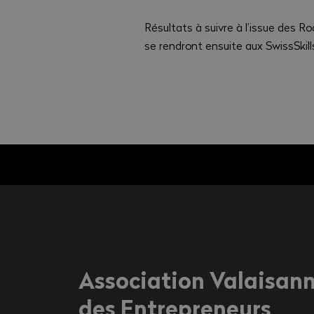
Résultats à suivre à l’issue des Ro
se rendront ensuite aux SwissSkill
Association Valaisan
des Entrepreneurs