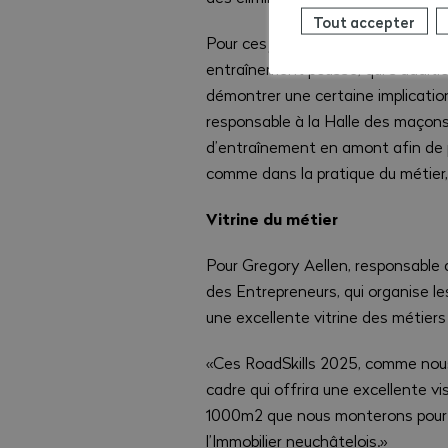
Tout accepter
Pour ces jeunes, la participation à
entraînement poussé, qui s’addition
démontrer une certaine implicatio
responsable à la Halle des maçons
d’entraînement en amont afin de p
comme dans la pratique du métier,
Vitrine du métier
Pour Gregory Aellen, responsable 
des Entrepreneurs, qui organise l
une excellente vitrine des métiers
«Ces RoadSkills 2025, comme nous
cadre qui offrira une excellente vi
1000m2 que nous monterons pour l
l’Immobilier neuchâtelois.»