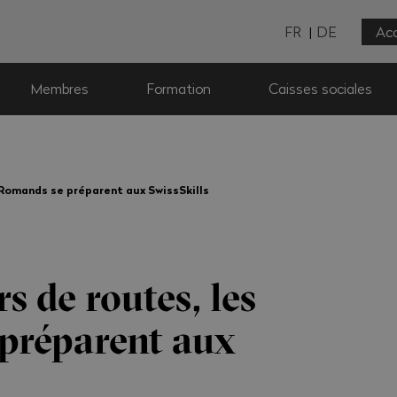
FR
DE
Acc
Membres
Formation
Caisses sociales
 Romands se préparent aux SwissSkills
s de routes, les
préparent aux