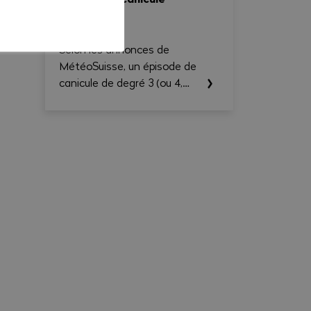
claire et exportable en PDF.
Selon les annonces de
MétéoSuisse, un épisode de
canicule de degré 3 (ou 4,
selon le cas) est annoncé
pour le canton du Valais. Les
températures élevées
prévues au cours des
prochains jours sont
susceptibles d’entraîner des
conséquences importantes
sur la santé, en particulier
pour les travailleurs exerçant
une activité à l'extérieur ou
dans des environnements
fortement exposés à la
chaleur.