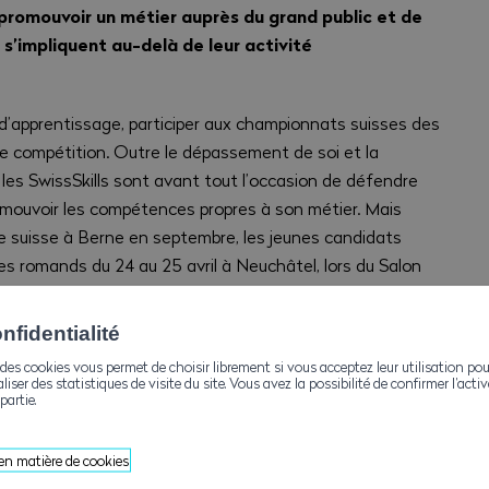
 promouvoir un métier auprès du grand public et de
s’impliquent au-delà de leur activité
 d’apprentissage, participer aux championnats suisses des
ne compétition. Outre le dépassement de soi et la
, les SwissSkills sont avant tout l’occasion de défendre
romouvoir les compétences propres à son métier. Mais
re suisse à Berne en septembre, les jeunes candidats
res romands du 24 au 25 avril à Neuchâtel, lors du Salon
fidentialité
ors de l’événement, deux du Jura, trois de Neuchâtel, un
des cookies vous permet de choisir librement si vous acceptez leur utilisation pou
n mixte de Fribourg et Vaud. Une belle répartition
aliser des statistiques de visite du site. Vous avez la possibilité de confirmer l’act
l’ensemble des cantons romands de prendre part à la
partie.
ur les SwissSkills 2025 qui se tiendront à Berne du 17 au 21
ra terminer sur les deux premières marches du podium lors
 en matière de cookies
nôme pouvant être appelé en cas de nécessité.