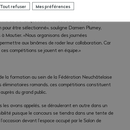
Tout refuser
Mes préférences
 ces éliminatoires romands implique déjà de suivre un
ne au travail quotidien. «Il faut être motivé et
n pour être sélectionné», souligne Damien Plumey,
 à Moutier. «Nous organisons des journées
ermettre aux binômes de roder leur collaboration. Car
 ces compétitions se jouent en équipe.»
de la formation au sein de la Fédération Neuchâteloise
es éliminatoires romands, ces compétitions constituent
 auprès du grand public.
 les avons appelés, se dérouleront en outre dans un
sibilité puisque le concours se tiendra dans une tente de
’occasion devant l’espace occupé par le Salon de