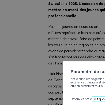
SwissSkills 2025. L’occasion de
mettre en avant des jeunes qui 
professionnelle.
Pour les jeunes en cours ou en fin
métiers représente bien plus qu’u
maîtrise de savoir-faire de pointe
les couleurs de sa région et de p
avant de pouvoir prétendre au tit
s’affronteront lors des éliminatoi
de l’Immobilier.
Paramètre de con
Huit binômes sont ainsi attendus l
Notre bannière de gestion 
de Genève, un du Valais ainsi qu’u
expérience utilisateur et ré
géographique, qui permet ainsi à 
ou d’en désactiver tout ou 
compétition. À la clé, un ticket po
septembre. Pour l’obtenir, il faud
Découvrez notre
Politique
des éliminatoires, le troisième bi