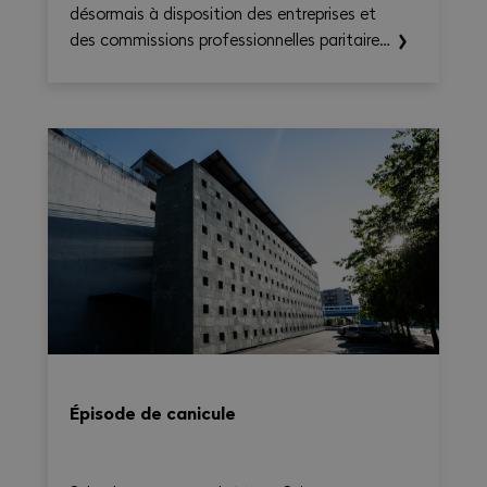
désormais à disposition des entreprises et
des commissions professionnelles paritaires
le CN Time-Check, un outil destiné à
faciliter l'application de la Convention
nationale 2026–2031. Il permet de calculer
le temps de travail, les heures
supplémentaires, le temps de déplacement
et les éventuels suppléments sur une base
hebdomadaire, tout en générant une
synthèse claire et exportable en PDF.
Épisode de canicule