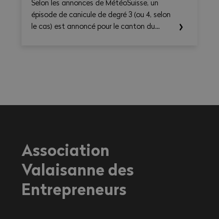
Selon les annonces de MétéoSuisse, un
épisode de canicule de degré 3 (ou 4, selon
le cas) est annoncé pour le canton du
Valais. Les températures élevées prévues au
cours des prochains jours sont susceptibles
d’entraîner des conséquences importantes
sur la santé, en particulier pour les
travailleurs exerçant une activité à
l'extérieur ou dans des environnements
fortement exposés à la chaleur.
Association
Valaisanne des
Entrepreneurs