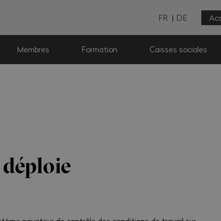
FR
DE
Acc
Membres
Formation
Caisses sociales
 déploie
tème novateur de contrôle des conditions de travail sur