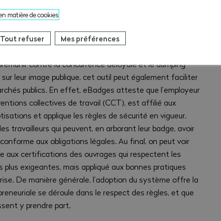
 en matière de cookies
dges constitue un véritable gage d’équité et
met, une fois les premières démarches administratives
Tout refuser
Mes préférences
atisation de certaines formalités administratives
prémunir contre la concurrence déloyale et le dumping
f sur leur image publique, cet outil peut également faciliter
archés publics. En effet, eBadges atteste que l’employeur
ntions collectives de travail (CCT), est affilié aux
tisations et applique les règles de sécurité en vigueur.
es travailleurs qui peuvent, en arborant leur badge, avoir
conforme aux obligations légales. Au final, on peut voir
e aux certifications des ouvrages qui respectent les
s plus exigeantes, mais appliqué aux bonnes pratiques
eprise. De manière générale, l’adoption du système offre la
reneuriale se déroule dans le respect des règles, et que
ssent y prendre part.