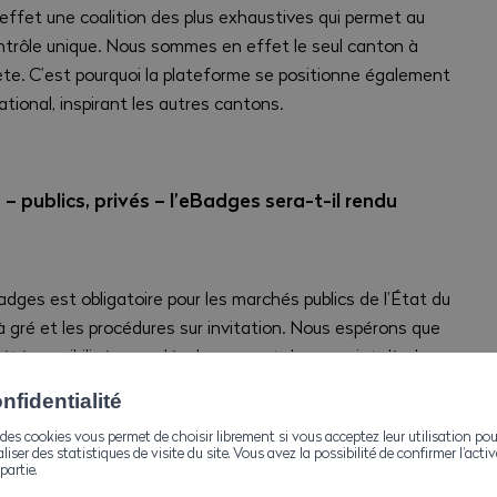
effet une coalition des plus exhaustives qui permet au
ontrôle unique. Nous sommes en effet le seul canton à
ète. C’est pourquoi la plateforme se positionne également
ional, inspirant les autres cantons.
 publics, privés – l’eBadges sera-t-il rendu
adges est obligatoire pour les marchés publics de l’État du
 à gré et les procédures sur invitation. Nous espérons que
 été sensibilisées au développement de ce projet dès le
fidentialité
des cookies vous permet de choisir librement si vous acceptez leur utilisation pou
aliser des statistiques de visite du site. Vous avez la possibilité de confirmer l’act
partie.
nt à attendre du déploiement du système ?