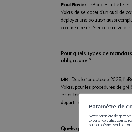
Paul Bovier
: eBadges reflète en 
Valais de se doter d’un outil de c
déployer une solution aussi compl
comme une référence au niveau nat
Pour quels types de mandats –
obligatoire ?
MR
: Dès le 1er octobre 2025, l’eB
Valais, pour les procédures de gré
les autorités communales, qui ont
départ, nous emboîtent le pas.
Paramètre de con
Notre bannière de gestion 
expérience utilisateur et ré
ou d’en désactiver tout ou 
Quels gains, et pour qui, so