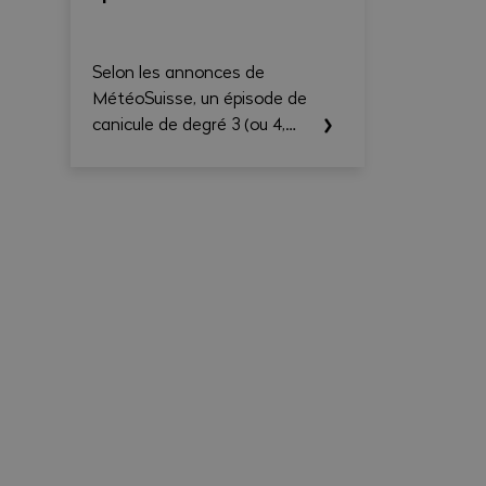
claire et exportable en PDF.
Selon les annonces de
MétéoSuisse, un épisode de
canicule de degré 3 (ou 4,
selon le cas) est annoncé
pour le canton du Valais. Les
températures élevées
prévues au cours des
prochains jours sont
susceptibles d’entraîner des
conséquences importantes
sur la santé, en particulier
pour les travailleurs exerçant
une activité à l'extérieur ou
dans des environnements
fortement exposés à la
chaleur.