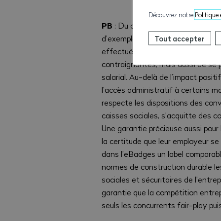
Découvrez notre
Politique
PB
: Du côté des entreprises, eBa
d’exemplarité sociale. Il leur per
Tout accepter
effectuées, de profiter de l’autom
contraignantes, mais aussi de se 
salarial. Au-delà de l’impact positi
l’accès administratif à certains m
respecte les dispositions des conve
caisses sociales, s’acquitte des co
Une garantie précieuse aussi pour l
la certitude que leur employeur se 
dans l’eBadges un label comparabl
normes de construction durable le
sociales et sécuritaires de l’entr
garantie que la compétition entrep
seuls les concurrents fair-play pui