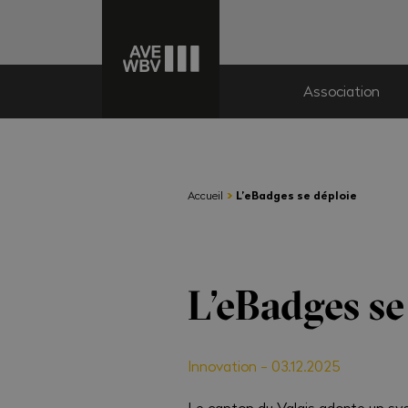
Association
›
Accueil
L’eBadges se déploie
L’eBadges se
Innovation
-
03.12.2025
Le canton du Valais adopte un sys