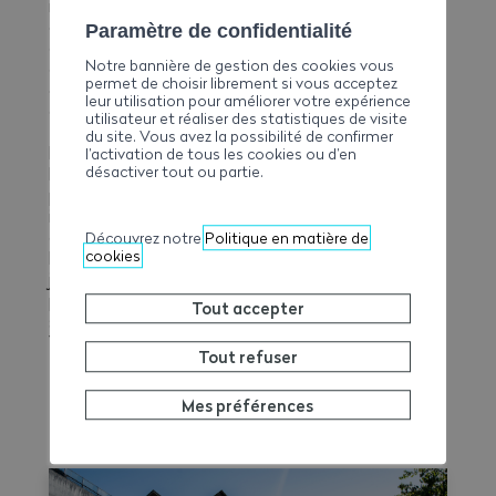
régulièrement des sociétés dans nos cours. Ce qui,
outre l’événement « Mon Bachelor en 180 secondes »,
Paramètre de confidentialité
débouche parfois sur des projets de travail de
Notre bannière de gestion des cookies vous
diplôme développés conjointement entre étudiants
permet de choisir librement si vous acceptez
et entreprises, selon les demandes et problématiques
leur utilisation pour améliorer votre expérience
qu’elles peuvent émettre. »
utilisateur et réaliser des statistiques de visite
du site. Vous avez la possibilité de confirmer
Représentée au sein du jury, l’AVE figurera dans
l’activation de tous les cookies ou d’en
désactiver tout ou partie.
l’événement aux côtés de nombreuses associations
professionnelles et du Service aux entreprises &
institutions. Un vaste panel d’experts, représentatif
de la diversité et du dynamisme qui caractérisent
Découvrez notre
Politique en matière de
cookies
l’économie du canton. « L’idée étant de constituer un
jury dont les membres représentent autant de
passerelles professionnelles vers des métiers et des
Tout accepter
secteurs différents pour nos étudiants », ajoute
Vincent Grèzes.
Tout refuser
Mes préférences
EN SAVOIR PLUS