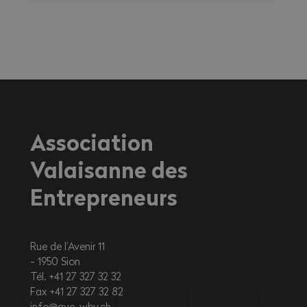
cours des prochains jours sont susceptibles
d’entraîner des conséquences importantes
sur la santé, en particulier pour les
travailleurs exerçant une activité à
l'extérieur ou dans des environnements
fortement exposés à la chaleur.
Association
Valaisanne des
Entrepreneurs
Rue de l’Avenir 11
1950
Sion
Tél. +41 27 327 32 32
Fax +41 27 327 32 82
info@ave-wbv.ch