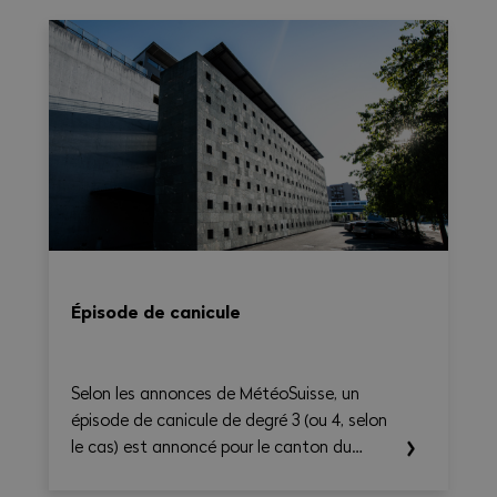
nationale 2026–2031. Il permet de calculer
le temps de travail, les heures
supplémentaires, le temps de déplacement
et les éventuels suppléments sur une base
hebdomadaire, tout en générant une
synthèse claire et exportable en PDF.
Épisode de canicule
Selon les annonces de MétéoSuisse, un
épisode de canicule de degré 3 (ou 4, selon
le cas) est annoncé pour le canton du
Valais. Les températures élevées prévues au