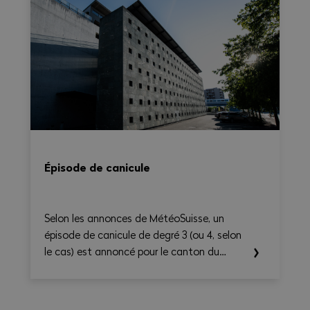
supplémentaires, le temps de déplacement
et les éventuels suppléments sur une base
hebdomadaire, tout en générant une
synthèse claire et exportable en PDF.
Épisode de canicule
Selon les annonces de MétéoSuisse, un
épisode de canicule de degré 3 (ou 4, selon
le cas) est annoncé pour le canton du
Valais. Les températures élevées prévues au
cours des prochains jours sont susceptibles
d’entraîner des conséquences importantes