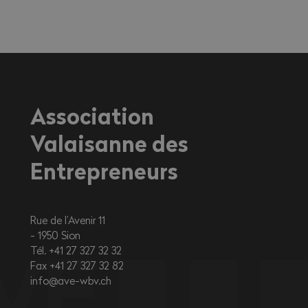
sur la santé, en particulier pour les
travailleurs exerçant une activité à
l'extérieur ou dans des environnements
fortement exposés à la chaleur.
Association
Valaisanne des
Entrepreneurs
Rue de l’Avenir 11
1950
Sion
Tél. +41 27 327 32 32
Fax +41 27 327 32 82
info@ave-wbv.ch