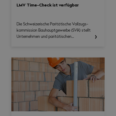
LMV Time-Check ist verfügbar
Die Schweizerische Paritätische Vollzugs­
kommission Bau­haupt­gewerbe (SVK) stellt
Unternehmen und paritätischen
Berufskommissionen ab sofort das LMV
Time-Check zur Verfügung, ein Tool, das
die Umsetzung des Nationalen
Gesamtarbeitsvertrags 2026–2031
erleichtern soll. Damit lassen sich
Arbeitszeit, Überstunden, Reisezeit und
allfällige Zuschläge auf Wochenbasis
berechnen und gleichzeitig eine
übersichtliche, als PDF exportierbare
Zusammenfassung erstellen.