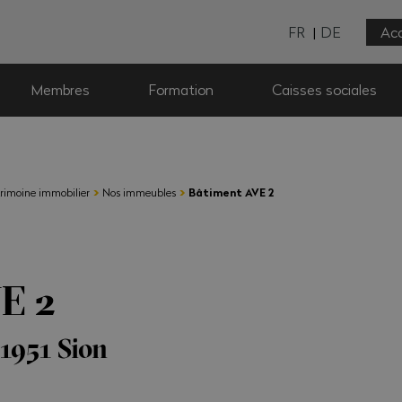
FR
DE
Acc
Membres
Formation
Caisses sociales
›
›
rimoine immobilier
Nos immeubles
Bâtiment AVE 2
E 2
 1951 Sion