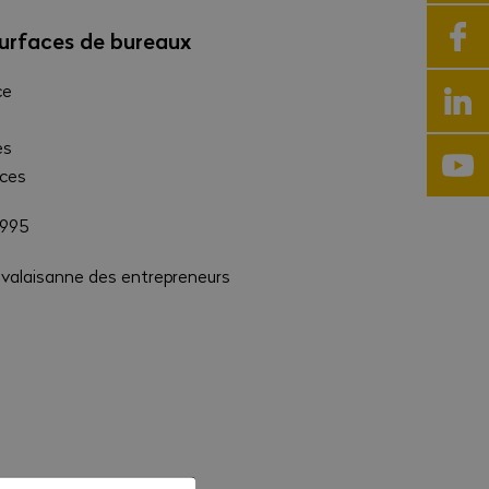
urfaces de bureaux
ce
es
èces
1995
 valaisanne des entrepreneurs