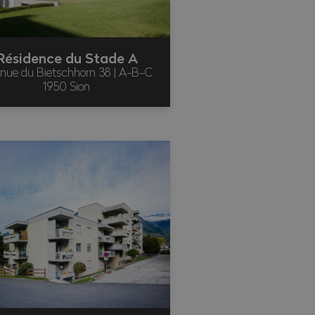
Résidence du Stade A
nue du Bietschhorn 38 | A-B-C
1950 Sion