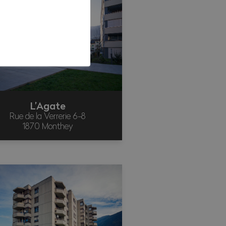
L’Agate
Rue de la Verrerie 6-8
1870 Monthey