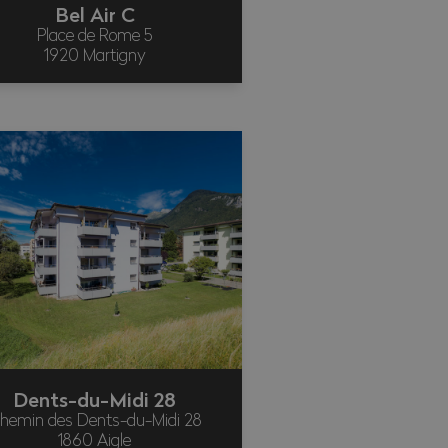
Bel Air C
Place de Rome 5
1920 Martigny
Dents-du-Midi 28
hemin des Dents-du-Midi 28
1860 Aigle