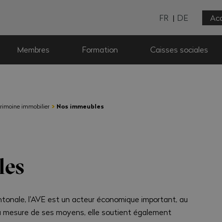
FR
DE
Acc
Membres
Formation
Caisses sociales
›
rimoine immobilier
Nos immeubles
les
antonale, l'AVE est un acteur économique important, au
la mesure de ses moyens, elle soutient également