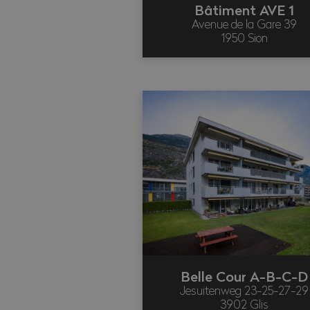
Bâtiment AVE 1
Avenue de la Gare 39
1950 Sion
Belle Cour A-B-C-D
Jesuitenweg 23-25-27-29
3902 Glis