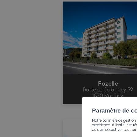
Fozelle
Route de Collombey 59
1870 Monthey
Paramètre de con
Notre bannière de gestion 
expérience utilisateur et ré
ou d’en désactiver tout ou 