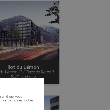
Ilot du Léman
du Léman 19 / Place de Rome 3
1920 Martigny
r améliorer votre
ivation de tous les cookies