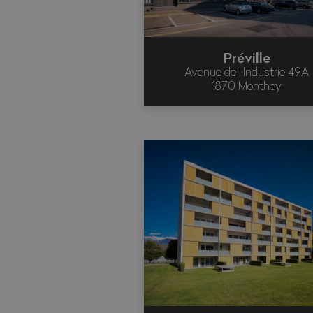
Préville
Avenue de l’Industrie 49A
1870 Monthey