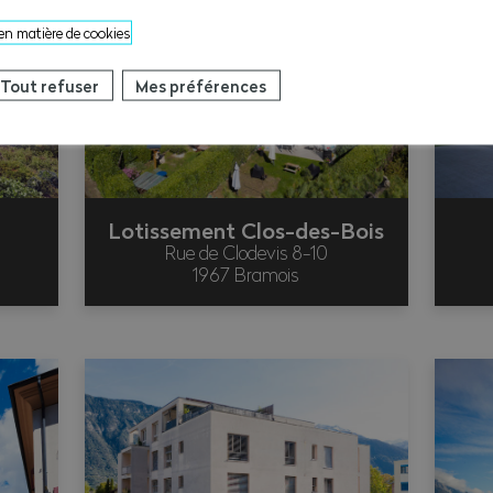
 en matière de cookies
Tout refuser
Mes préférences
Lotissement Clos-des-Bois
Rue de Clodevis 8-10
1967 Bramois