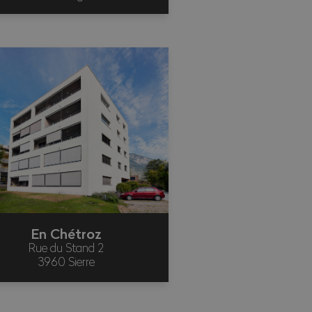
En Chétroz
Rue du Stand 2
3960 Sierre