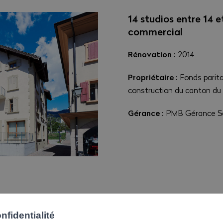
14 studios entre 14 e
commercial
Rénovation :
2014
Propriétaire :
Fonds parita
construction du canton du 
Gérance :
PMB Gérance Sàr
fidentialité