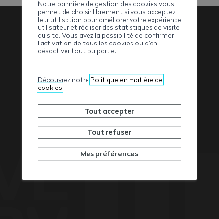
Notre bannière de gestion des cookies vous
permet de choisir librement si vous acceptez
leur utilisation pour améliorer votre expérience
utilisateur et réaliser des statistiques de visite
du site. Vous avez la possibilité de confirmer
l’activation de tous les cookies ou d’en
Association
désactiver tout ou partie.
Valaisanne des
Découvrez notre
Politique en matière de
Entrepreneurs
cookies
Tout accepter
Rue de l’Avenir 11
Tout refuser
1950
Sion
Tél. +41 27 327 32 32
Mes préférences
Fax +41 27 327 32 82
info@ave-wbv.ch