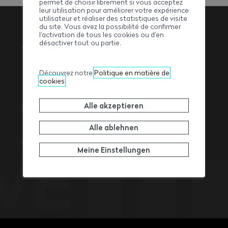
permet de choisir librement si vous acceptez
leur utilisation pour améliorer votre expérience
utilisateur et réaliser des statistiques de visite
du site. Vous avez la possibilité de confirmer
l’activation de tous les cookies ou d’en
désactiver tout ou partie.
Walliser
Baumeisterverband
Découvrez notre
Politique en matière de
cookies
Alle akzeptieren
Rue de l’Avenir 11
1950
Sitten
Alle ablehnen
Tel. +41 27 327 32 32
Fax +41 27 327 32 82
Meine Einstellungen
info@ave-wbv.ch