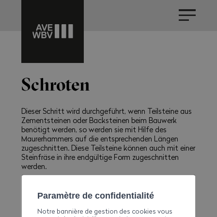
Schroten
Dieser Schritt wird durchgeführt, wenn Teilsteine aus
Zementsteinen oder Backsteinen beim Bauwerk
benötigt werden, so werden sie mit Hilfe des
Maurerhammers auf die entsprechenden Längen
zugeschnitten. Diese Teilsteine können auch mit einer
Steinfräse in ihre endgültige Form zugeschnitten
werden.
Paramètre de confidentialité
Notre bannière de gestion des cookies vous