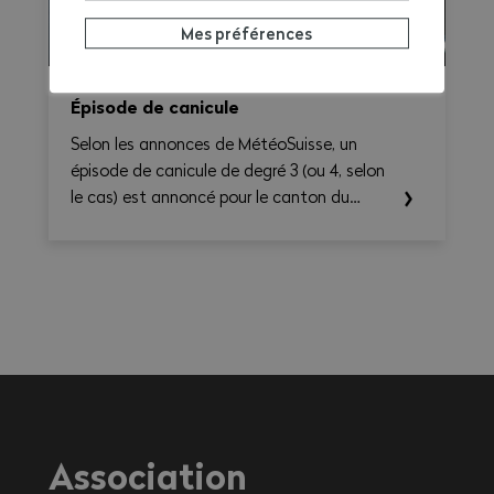
Mes préférences
Épisode de canicule
Selon les annonces de MétéoSuisse, un
épisode de canicule de degré 3 (ou 4, selon
le cas) est annoncé pour le canton du
Valais. Les températures élevées prévues au
cours des prochains jours sont susceptibles
d’entraîner des conséquences importantes
sur la santé, en particulier pour les
travailleurs exerçant une activité à
l'extérieur ou dans des environnements
fortement exposés à la chaleur.
Association