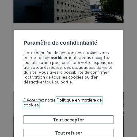
Convention Nationale : le CN Time-
Check est disponible
Paramètre de confidentialité
La Commission paritaire suisse (CPSA) met
Notre bannière de gestion des cookies vous
permet de choisir librement si vous acceptez
désormais à disposition des entreprises et
leur utilisation pour améliorer votre expérience
des commissions professionnelles paritaires
utilisateur et réaliser des statistiques de visite
du site. Vous avez la possibilité de confirmer
le CN Time-Check, un outil destiné à
l’activation de tous les cookies ou d’en
faciliter l'application de la Convention
désactiver tout ou partie.
nationale 2026–2031. Il permet de calculer
le temps de travail, les heures
Découvrez notre
Politique en matière de
supplémentaires, le temps de déplacement
cookies
et les éventuels suppléments sur une base
hebdomadaire, tout en générant une
Tout accepter
synthèse claire et exportable en PDF.
Tout refuser