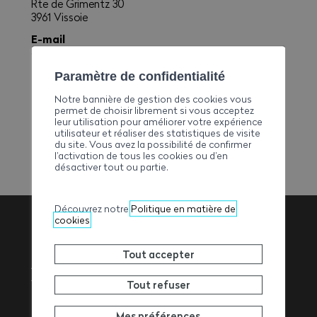
Rte de Grimentz 30
3961 Vissoie
E-mail
clivaz.madeleine@bluewin.ch
Téléphone
Paramètre de confidentialité
+41274751504
Notre bannière de gestion des cookies vous
Fax
permet de choisir librement si vous acceptez
leur utilisation pour améliorer votre expérience
+41274752642
utilisateur et réaliser des statistiques de visite
du site. Vous avez la possibilité de confirmer
l’activation de tous les cookies ou d’en
désactiver tout ou partie.
Découvrez notre
Politique en matière de
cookies
Association
Tout accepter
Valaisanne des
Tout refuser
Mes préférences