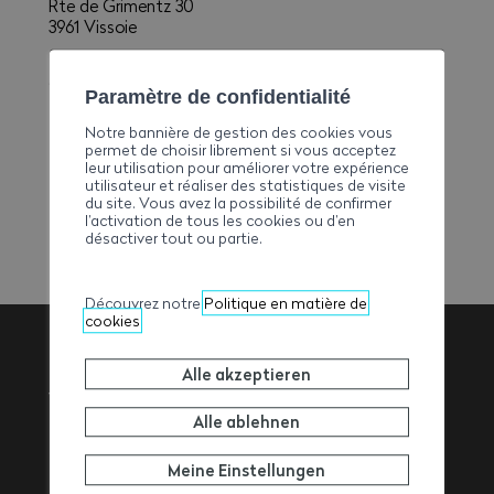
Rte de Grimentz 30
3961 Vissoie
E-Mail
clivaz.madeleine@bluewin.ch
Paramètre de confidentialité
Telefon
Notre bannière de gestion des cookies vous
+41274751504
permet de choisir librement si vous acceptez
leur utilisation pour améliorer votre expérience
Fax
utilisateur et réaliser des statistiques de visite
+41274752642
du site. Vous avez la possibilité de confirmer
l’activation de tous les cookies ou d’en
désactiver tout ou partie.
Découvrez notre
Politique en matière de
cookies
Alle akzeptieren
Walliser
Alle ablehnen
Baumeisterverband
Meine Einstellungen