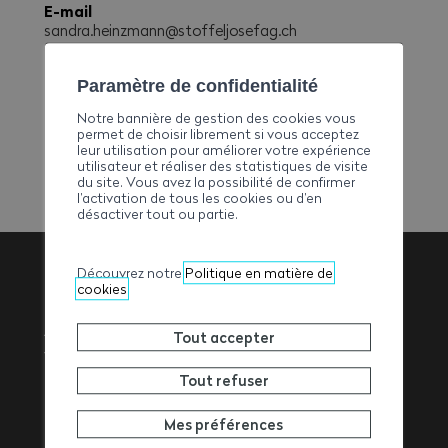
E-mail
sandra.heinzmann@stoffeljosefag.ch
Téléphone
+41279464983
Paramètre de confidentialité
Fax
Notre bannière de gestion des cookies vous
+41279467983
permet de choisir librement si vous acceptez
leur utilisation pour améliorer votre expérience
utilisateur et réaliser des statistiques de visite
du site. Vous avez la possibilité de confirmer
l’activation de tous les cookies ou d’en
désactiver tout ou partie.
Découvrez notre
Politique en matière de
cookies
Association
Tout accepter
Valaisanne des
Tout refuser
Entrepreneurs
Mes préférences