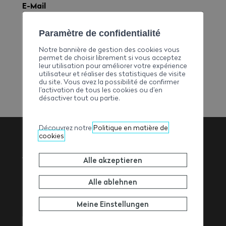
E-Mail
sandra.heinzmann@stoffeljosefag.ch
Telefon
Paramètre de confidentialité
+41279464983
Notre bannière de gestion des cookies vous
Fax
permet de choisir librement si vous acceptez
leur utilisation pour améliorer votre expérience
+41279467983
utilisateur et réaliser des statistiques de visite
du site. Vous avez la possibilité de confirmer
l’activation de tous les cookies ou d’en
désactiver tout ou partie.
Découvrez notre
Politique en matière de
cookies
Walliser
Alle akzeptieren
Baumeisterverband
Alle ablehnen
Meine Einstellungen
Rue de l’Avenir 11