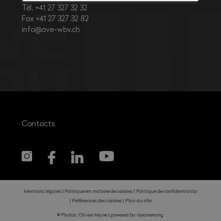
Tél. +41 27 327 32 32
Fax +41 27 327 32 82
info@ave-wbv.ch
Contacts
Mentions légales
Politique en matière de cookies
Politique de confidentialité
Préférences des cookies
Plan du site
© Photos : Olivier Maire |
powered by
/
boomerang