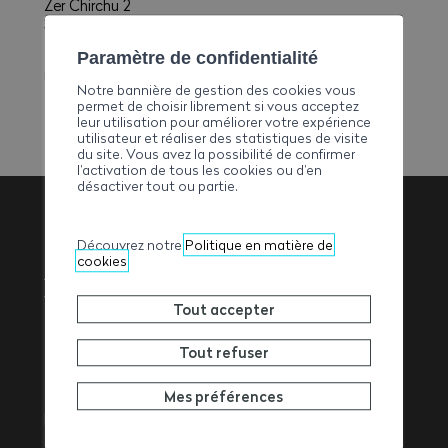
Zer Chirchu 2
3933 Staldenried
E-mail
Paramètre de confidentialité
regotzbau-transporte@hotmail.com
Notre bannière de gestion des cookies vous
permet de choisir librement si vous acceptez
leur utilisation pour améliorer votre expérience
utilisateur et réaliser des statistiques de visite
du site. Vous avez la possibilité de confirmer
l’activation de tous les cookies ou d’en
désactiver tout ou partie.
Découvrez notre
Politique en matière de
Association
cookies
Valaisanne des
Tout accepter
Entrepreneurs
Tout refuser
Mes préférences
Rue de l’Avenir 11
1950
Sion