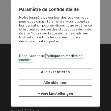
Zer Chirchu 2
3933 Staldenried
Paramètre de confidentialité
E-Mail
Notre bannière de gestion des cookies vous
regotzbau-transporte@hotmail.com
permet de choisir librement si vous acceptez
leur utilisation pour améliorer votre expérience
utilisateur et réaliser des statistiques de visite
du site. Vous avez la possibilité de confirmer
l’activation de tous les cookies ou d’en
désactiver tout ou partie.
Découvrez notre
Politique en matière de
cookies
Walliser
Alle akzeptieren
Baumeisterverband
Alle ablehnen
Meine Einstellungen
Rue de l’Avenir 11
1950
Sitten
Tel. +41 27 327 32 32
Fax +41 27 327 32 82